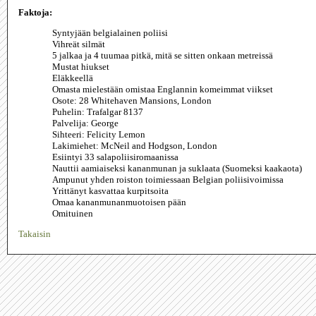
Faktoja:
Syntyjään belgialainen poliisi
Vihreät silmät
5 jalkaa ja 4 tuumaa pitkä, mitä se sitten onkaan metreissä
Mustat hiukset
Eläkkeellä
Omasta mielestään omistaa Englannin komeimmat viikset
Osote: 28 Whitehaven Mansions, London
Puhelin: Trafalgar 8137
Palvelija: George
Sihteeri: Felicity Lemon
Lakimiehet: McNeil and Hodgson, London
Esiintyi 33 salapoliisiromaanissa
Nauttii aamiaiseksi kananmunan ja suklaata (Suomeksi kaakaota)
Ampunut yhden roiston toimiessaan Belgian poliisivoimissa
Yrittänyt kasvattaa kurpitsoita
Omaa kananmunanmuotoisen pään
Omituinen
Takaisin